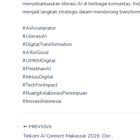
menyebarluaskan literasi AI di berbagai komunitas. Kola
menjadi langkah strategis dalam mendorong transformas
#AIAccelerator
#LiterasiAI
#DigitalTransformation
#AIforGood
#UMKMDigital
#PelatihanAI
#InklusiDigital
#TechForImpact
#RuangKolaborasiPerempuan
#InovasiIndonesia
PREVIOUS
Telkom AI Connect Makassar 2026: Dorong AI untuk UMKM melalui Mini Demo Day dan AI Clinic for Business