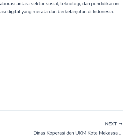
borasi antara sektor sosial, teknologi, dan pendidikan ini
i digital yang merata dan berkelanjutan di Indonesia.
NEXT
Dinas Koperasi dan UKM Kota Makassar Gandeng Hero Supermarket, Perluas Akses Pasar UMKM Binaan