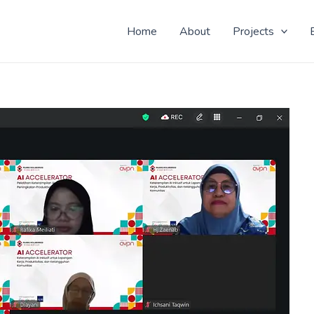
 Yo! Don't know why you here, but nice to see ya!
Home
About
Projects