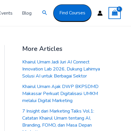
Got it!
Search
Find Courses
Events
Blog
More Articles
Khairul Umam Jadi Juri AI Connect
Innovation Lab 2026, Dukung Lahirnya
Solusi AI untuk Berbagai Sektor
Khairul Umam Ajak DWP BKPSDMD
Makassar Perkuat Digitalisasi UMKM
melalui Digital Marketing
7 Insight dari Marketing Talks Vol.1:
Catatan Khairul Umam tentang AI,
Branding, FOMO, dan Masa Depan