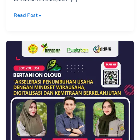
Read Post »
LIVE
FROM
BBPP
BATANGKALUKU:
BERTANI
ON
CLOUD
VOL.
354