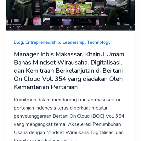
Mindset
Wirausaha,
Digitalisasi,
dan
Kemitraan
,
,
,
Blog
Entrepreneurship
Leadership
Technology
Berkelanjutan
di
Manager Inbis Makassar, Khairul Umam
Bertani
Bahas Mindset Wirausaha, Digitalisasi,
On
dan Kemitraan Berkelanjutan di Bertani
Cloud
On Cloud Vol. 354 yang diadakan Oleh
Vol.
Kementerian Pertanian
354
Komitmen dalam mendorong transformasi sektor
yang
pertanian Indonesia terus diperkuat melalui
diadakan
penyelenggaraan Bertani On Cloud (BOC) Vol. 354
Oleh
yang mengangkat tema “Akselerasi Penumbuhan
Kementerian
Usaha dengan Mindset Wirausaha, Digitalisasi dan
Pertanian
Kemitraan Berkelanjutan”. […]