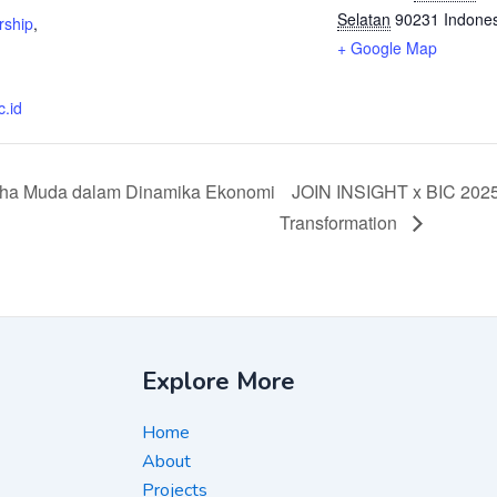
Selatan
90231
Indone
rship
,
+ Google Map
c.id
ha Muda dalam Dinamika Ekonomi
JOIN INSIGHT x BIC 2025: 
Transformation
Explore More
Home
About
Projects