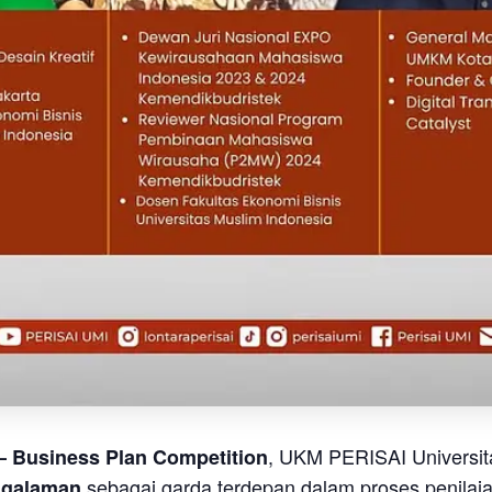
, UKM PERISAI Universit
 Business Plan Competition
sebagai garda terdepan dalam proses penilaian
ngalaman