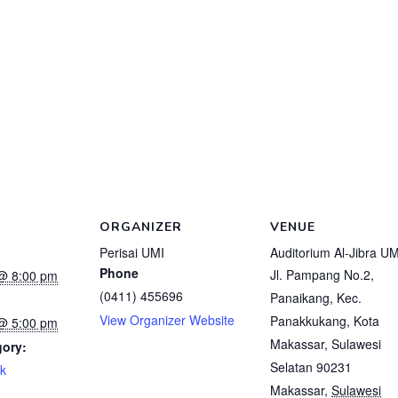
ORGANIZER
VENUE
Perisai UMI
Auditorium Al-Jibra UM
Phone
Jl. Pampang No.2,
@ 8:00 pm
(0411) 455696
Panaikang, Kec.
View Organizer Website
Panakkukang, Kota
@ 5:00 pm
Makassar, Sulawesi
gory:
Selatan 90231
lk
Makassar
,
Sulawesi
: