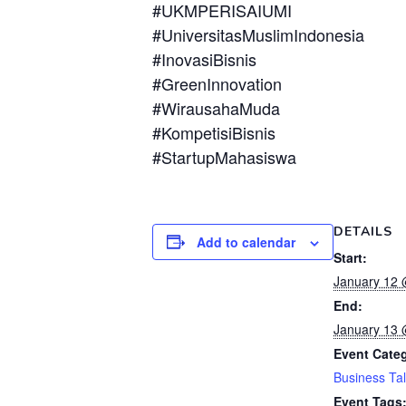
#UKMPERISAIUMI
#UniversitasMuslimIndonesia
#InovasiBisnis
#GreenInnovation
#WirausahaMuda
#KompetisiBisnis
#StartupMahasiswa
DETAILS
Add to calendar
Start:
January 12 
End:
January 13 
Event Cate
Business Ta
Event Tags