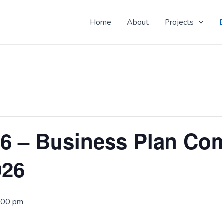
 Yo! Don't know why you here, but nice to see ya!
Home
About
Projects
 – Business Plan Com
026
5:00 pm