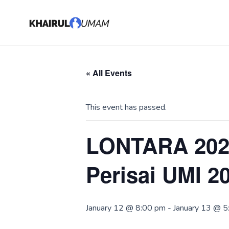
Skip
Hey
to
content
« All Events
This event has passed.
LONTARA 2026
Perisai UMI 2
January 12 @ 8:00 pm
-
January 13 @ 